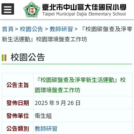
跳
至
選
單
主
首頁
>
校園公告
>
教師研習
>
『校園碳盤查及淨零
要
新生活運動』校園環境盤查工作坊
內
校園公告
容
區
『校園碳盤查及淨零新生活運動』校
公告主旨
園環境盤查工作坊
發佈日期
2025 年 9 月 26 日
發佈單位
衛生組
公告類別
教師研習