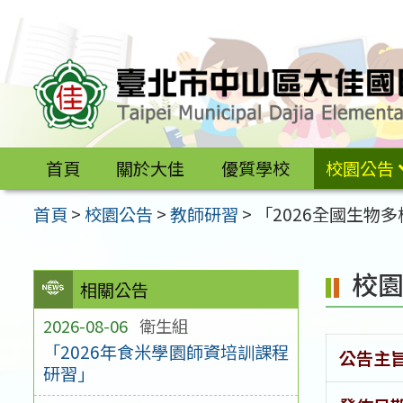
跳
至
主
要
內
容
首頁
關於大佳
優質學校
校園公告
區
首頁
>
校園公告
>
教師研習
>
「2026全國生物
校
相關公告
2026-08-06
衛生組
「2026年食米學園師資培訓課程
公告主
研習」