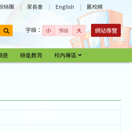
粉絲團
家長會
English
舊校網
字級：
送出
網站導覽
小
預設
大
搜
尋：
頻道
綠能教育
校內專區