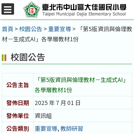
跳
至
選
單
主
首頁
>
校園公告
>
重要宣導
>
「第5版資訊與倫理教
要
材－生成式AI」各學層教材1份
內
校園公告
容
區
「第5版資訊與倫理教材－生成式AI」
公告主旨
各學層教材1份
發佈日期
2025 年 7 月 01 日
發佈單位
資訊組
公告類別
重要宣導
,
教師研習