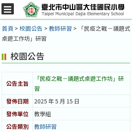
跳
至
選
單
主
首頁
>
校園公告
>
教師研習
>
「民疫之戰－議題式
要
桌遊工作坊」研習
內
校園公告
容
區
「民疫之戰－議題式桌遊工作坊」研
公告主旨
習
發佈日期
2025 年 5 月 15 日
發佈單位
教學組
公告類別
教師研習