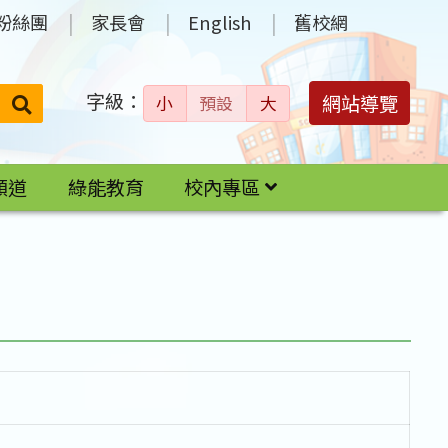
粉絲團
家長會
English
舊校網
字級：
送出
網站導覽
小
預設
大
搜
尋：
頻道
綠能教育
校內專區