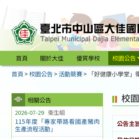
跳
至
主
要
內
容
首頁
關於大佳
優質學校
校園公告
區
首頁
>
校園公告
>
活動競賽
>
「好健康小學堂」
校
相關公告
2026-07-29
衛生組
115年度「專家帶路看國產豬肉
公告主
生產流程活動」