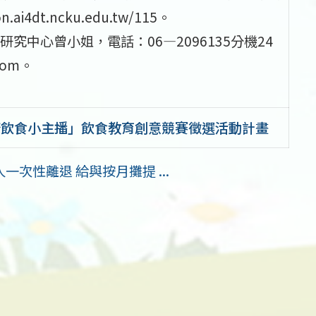
i4dt.ncku.edu.tw/115。
中心曾小姐，電話：06—2096135分機24
com。
康飲食小主播」飲食教育創意競賽徵選活動計畫
次性離退 給與按月攤提 ...