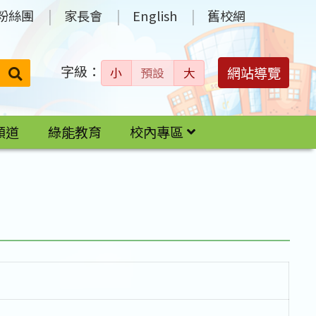
粉絲團
家長會
English
舊校網
字級：
送出
網站導覽
小
預設
大
搜
尋：
頻道
綠能教育
校內專區