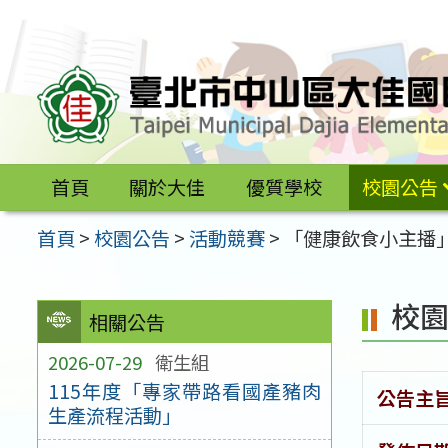
跳
至
主
要
內
容
首頁
關於大佳
優質學校
校園公告
區
首頁
>
校園公告
>
活動競賽
>
「健康飲食小主播
校
相關公告
2026-07-29
衛生組
115年度「專家帶路看國產豬肉
公告主
生產流程活動」