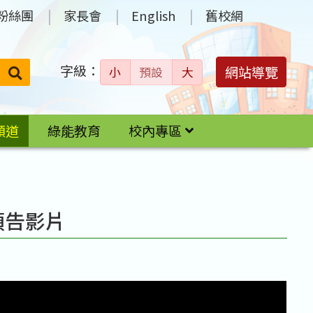
粉絲團
家長會
English
舊校網
字級：
送出
網站導覽
小
預設
大
搜
尋：
頻道
綠能教育
校內專區
預告影片