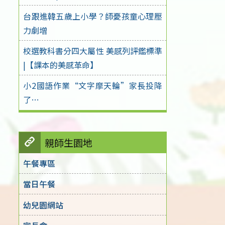
台跟進韓五歲上小學？師憂孩童心理壓
力劇增
校選教科書分四大屬性 美感列評鑑標準
|【課本的美感革命】
小2國語作業“文字摩天輪”家長投降
了…
親師生園地
午餐專區
當日午餐
幼兒園網站