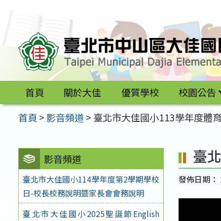
跳
至
主
要
內
容
首頁
關於大佳
優質學校
校園公告
區
首頁
>
影音頻道
>
臺北市大佳國小113學年度體
臺北
影音頻道
發佈日期：
臺北市大佳國小114學年度第2學期學校
日-校長校務說明暨家長會會務說明
臺北市大佳國小2025聖誕節English