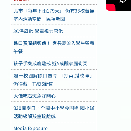
北市「每年下雨179天」 仍有33校苦無
室內活動空間－民視新聞
3C保母化!學童視力惡化
進口蛋問題頻傳！ 家長憂流入學生營養
午餐
孩子手機成癮難戒 近5成釀家庭衝突
週一校園解除口罩令 「打菜.搭校車」
仍得戴｜TVBS新聞
大佳吃石斑魚好開心
830開學日／全國中小學今開學 國小辦
活動緩解孩童疏離感
Media Exposure