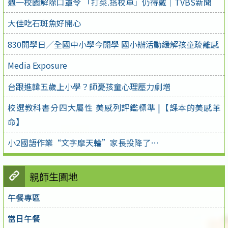
週一校園解除口罩令 「打菜.搭校車」仍得戴｜TVBS新聞
大佳吃石斑魚好開心
830開學日／全國中小學今開學 國小辦活動緩解孩童疏離感
Media Exposure
台跟進韓五歲上小學？師憂孩童心理壓力劇增
校選教科書分四大屬性 美感列評鑑標準 |【課本的美感革
命】
小2國語作業“文字摩天輪”家長投降了…
親師生園地
午餐專區
當日午餐