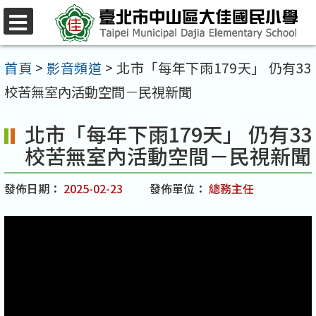
跳
至
選
單
主
首頁
>
影音頻道
>
北市「每年下雨179天」 仍有33
要
校苦無室內活動空間－民視新聞
內
北市「每年下雨179天」 仍有33
容
校苦無室內活動空間－民視新聞
區
發佈日期：
2025-02-23
發佈單位：
總務主任