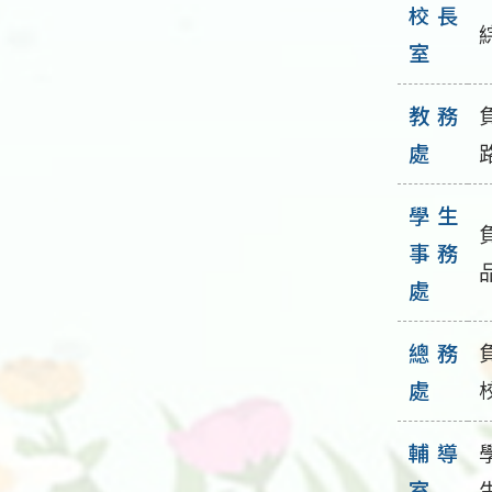
校長
室
教務
處
學生
事務
處
總務
處
輔導
室