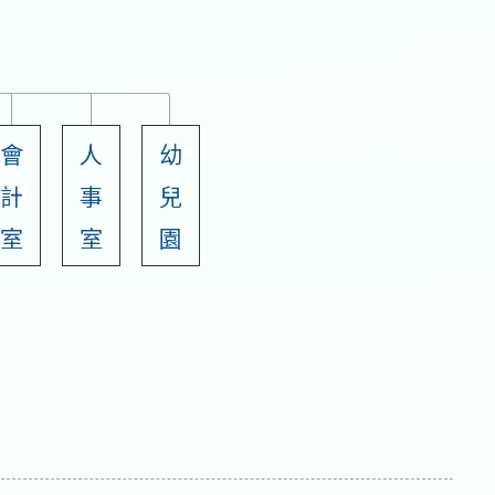
會
人
幼
計
事
兒
室
室
園