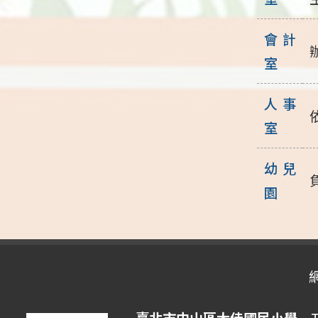
會計
室
人事
室
幼兒
園