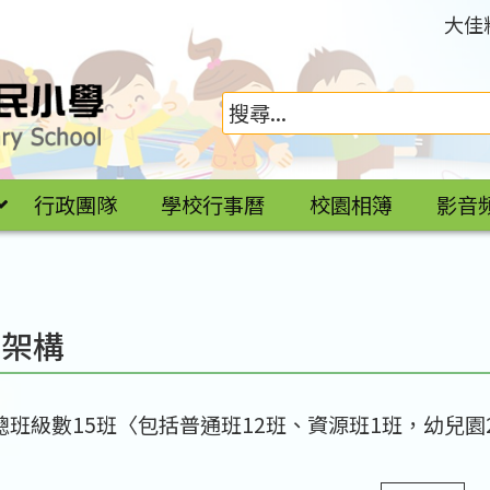
大佳
行政團隊
學校行事曆
校園相簿
影音
織架構
總班級數15班〈包括普通班12班、資源班1班，幼兒園