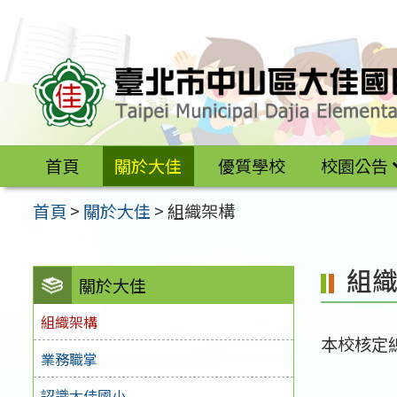
跳
至
主
要
內
容
首頁
關於大佳
優質學校
校園公告
區
首頁
>
關於大佳
>
組織架構
組
關於大佳
組織架構
本校核定
業務職掌
認識大佳國小