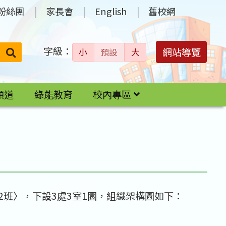
粉絲團
家長會
English
舊校網
字級：
送出
網站導覽
小
預設
大
搜
尋：
頻道
綠能教育
校內專區
2班〉，下設3處3室1園，組織架構圖如下：